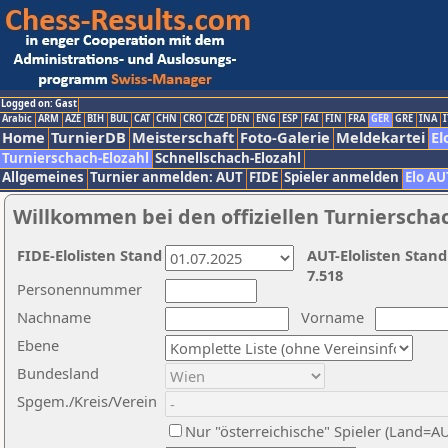
Logged on: Gast
Arabic
ARM
AZE
BIH
BUL
CAT
CHN
CRO
CZE
DEN
ENG
ESP
FAI
FIN
FRA
GER
GRE
INA
I
Home
TurnierDB
Meisterschaft
Foto-Galerie
Meldekartei
El
Turnierschach-Elozahl
Schnellschach-Elozahl
Allgemeines
Turnier anmelden: AUT
FIDE
Spieler anmelden
Elo AU
Willkommen bei den offiziellen Turnierscha
FIDE-Elolisten Stand
AUT-Elolisten Stand
7.518
Personennummer
Nachname
Vorname
Ebene
Bundesland
Spgem./Kreis/Verein
Nur "österreichische" Spieler (Land=A