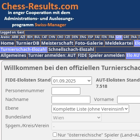
Logged on: Gast
Arabic
ARM
AZE
BIH
BUL
CAT
CHN
CRO
CZE
DEN
ENG
ESP
FAI
FIN
FRA
GER
GRE
INA
I
Home
TurnierDB
Meisterschaft
Foto-Galerie
Meldekartei
El
Turnierschach-Elozahl
Schnellschach-Elozahl
Allgemeines
Turnier anmelden: AUT
FIDE
Spieler anmelden
Elo AU
Willkommen bei den offiziellen Turnierscha
FIDE-Elolisten Stand
AUT-Elolisten Stand
7.518
Personennummer
Nachname
Vorname
Ebene
Bundesland
Spgem./Kreis/Verein
Nur "österreichische" Spieler (Land=A