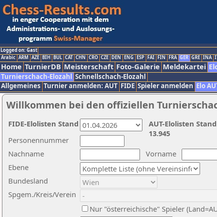
Logged on: Gast
Arabic
ARM
AZE
BIH
BUL
CAT
CHN
CRO
CZE
DEN
ENG
ESP
FAI
FIN
FRA
GER
GRE
INA
I
Home
TurnierDB
Meisterschaft
Foto-Galerie
Meldekartei
El
Turnierschach-Elozahl
Schnellschach-Elozahl
Allgemeines
Turnier anmelden: AUT
FIDE
Spieler anmelden
Elo AU
Willkommen bei den offiziellen Turnierscha
FIDE-Elolisten Stand
AUT-Elolisten Stand
13.945
Personennummer
Nachname
Vorname
Ebene
Bundesland
Spgem./Kreis/Verein
Nur "österreichische" Spieler (Land=A