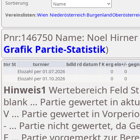
Sortierung
Vereinslisten:
Wien
Niederösterreich
Burgenland
Oberösterrei
Pnr:146750 Name: Noel Hirner 
Grafik Partie-Statistik
)
tnr
St
turnier
bdld
rd
datum
f
K
erg
elo+/-
gegn
Elozahl per 01.07.2026
0
0
Elozahl per 01.10.2026
0
0
Hinweis1
Wertebereich Feld St 
blank ... Partie gewertet in akt
V ... Partie gewertet in Vorperi
- ... Partie nicht gewertet, da 
E ... Partie vorgemerkt zur Be