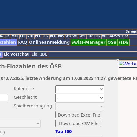
Servert
TA
JPN
MKD
LTU
NED
POL
POR
ROU
RUS
SRB
SVK
SWE
TUR
UKR
VIE
FontSize:11pt
ozahlen
FAQ
Onlineanmeldung
Swiss-Manager
ÖSB
FIDE
T
Elo Vorschau
Elo FIDE
ch-Elozahlen des ÖSB
 01.07.2025, letzte Änderung am 17.08.2025 11:27, gewertete P
Kategorie
Geschlecht
Spielberechtigung
Top 100
UT)