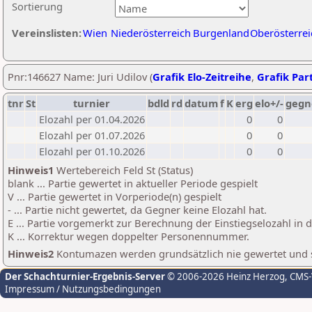
Sortierung
Vereinslisten:
Wien
Niederösterreich
Burgenland
Oberösterrei
Pnr:146627 Name: Juri Udilov (
Grafik Elo-Zeitreihe
,
Grafik Part
tnr
St
turnier
bdld
rd
datum
f
K
erg
elo+/-
gegn
Elozahl per 01.04.2026
0
0
Elozahl per 01.07.2026
0
0
Elozahl per 01.10.2026
0
0
Hinweis1
Wertebereich Feld St (Status)
blank ... Partie gewertet in aktueller Periode gespielt
V ... Partie gewertet in Vorperiode(n) gespielt
- ... Partie nicht gewertet, da Gegner keine Elozahl hat.
E ... Partie vorgemerkt zur Berechnung der Einstiegselozahl in
K ... Korrektur wegen doppelter Personennummer.
Hinweis2
Kontumazen werden grundsätzlich nie gewertet und sin
Der Schachturnier-Ergebnis-Server
© 2006-2026 Heinz Herzog
, CMS
Impressum / Nutzungsbedingungen