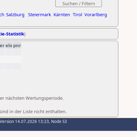
ch
Salzburg
Steiermark
Kärnten
Tirol
Vorarlberg
ie-Statistik
)
er
elo
pnr
 der nächsten Wertungsperiode.
d in der Liste nicht enthalten.
-Version 14.07.2026 13:23, Node S3