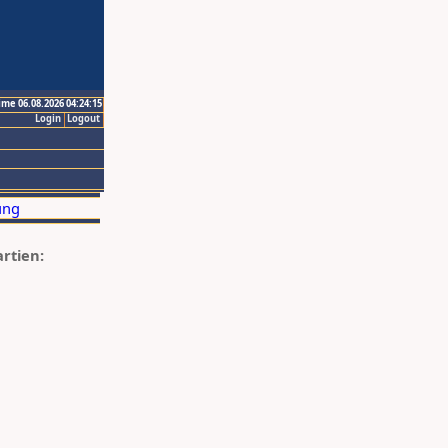
ime 06.08.2026 04:24:15
Login
Logout
artien: