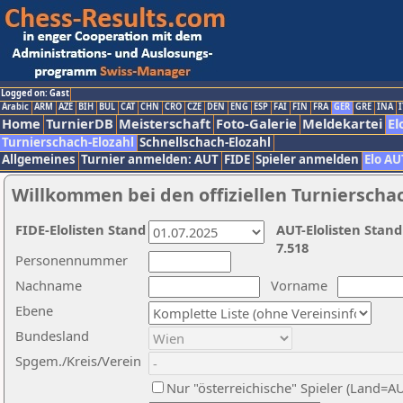
Logged on: Gast
Arabic
ARM
AZE
BIH
BUL
CAT
CHN
CRO
CZE
DEN
ENG
ESP
FAI
FIN
FRA
GER
GRE
INA
I
Home
TurnierDB
Meisterschaft
Foto-Galerie
Meldekartei
El
Turnierschach-Elozahl
Schnellschach-Elozahl
Allgemeines
Turnier anmelden: AUT
FIDE
Spieler anmelden
Elo AU
Willkommen bei den offiziellen Turnierscha
FIDE-Elolisten Stand
AUT-Elolisten Stand
7.518
Personennummer
Nachname
Vorname
Ebene
Bundesland
Spgem./Kreis/Verein
Nur "österreichische" Spieler (Land=A