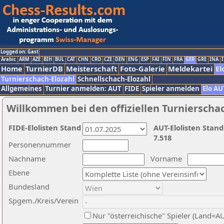
Logged on: Gast
Arabic
ARM
AZE
BIH
BUL
CAT
CHN
CRO
CZE
DEN
ENG
ESP
FAI
FIN
FRA
GER
GRE
INA
I
Home
TurnierDB
Meisterschaft
Foto-Galerie
Meldekartei
El
Turnierschach-Elozahl
Schnellschach-Elozahl
Allgemeines
Turnier anmelden: AUT
FIDE
Spieler anmelden
Elo AU
Willkommen bei den offiziellen Turnierscha
FIDE-Elolisten Stand
AUT-Elolisten Stand
7.518
Personennummer
Nachname
Vorname
Ebene
Bundesland
Spgem./Kreis/Verein
Nur "österreichische" Spieler (Land=A