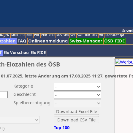
Servert
TA
JPN
MKD
LTU
NED
POL
POR
ROU
RUS
SRB
SVK
SWE
TUR
UKR
VIE
FontSize:11pt
ozahlen
FAQ
Onlineanmeldung
Swiss-Manager
ÖSB
FIDE
T
Elo Vorschau
Elo FIDE
ch-Elozahlen des ÖSB
 01.07.2025, letzte Änderung am 17.08.2025 11:27, gewertete P
Kategorie
Geschlecht
Spielberechtigung
Top 100
UT)