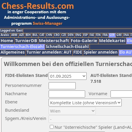
Logged on: Gast
Arabic
ARM
AZE
BIH
BUL
CAT
CHN
CRO
CZE
DEN
ENG
ESP
FAI
FIN
FRA
GER
GRE
INA
I
Home
TurnierDB
Meisterschaft
Foto-Galerie
Meldekartei
El
Turnierschach-Elozahl
Schnellschach-Elozahl
Allgemeines
Turnier anmelden: AUT
FIDE
Spieler anmelden
Elo AU
Willkommen bei den offiziellen Turnierscha
FIDE-Elolisten Stand
AUT-Elolisten Stand
7.518
Personennummer
Nachname
Vorname
Ebene
Bundesland
Spgem./Kreis/Verein
Nur "österreichische" Spieler (Land=A