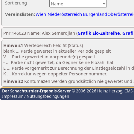
Sortierung
Vereinslisten:
Wien
Niederösterreich
Burgenland
Oberösterrei
Pnr:146623 Name: Alex Semerdjian (
Grafik Elo-Zeitreihe
,
Grafi
Hinweis1
Wertebereich Feld St (Status)
blank ... Partie gewertet in aktueller Periode gespielt
V ... Partie gewertet in Vorperiode(n) gespielt
- ... Partie nicht gewertet, da Gegner keine Elozahl hat.
E ... Partie vorgemerkt zur Berechnung der Einstiegselozahl in
K ... Korrektur wegen doppelter Personennummer.
Hinweis2
Kontumazen werden grundsätzlich nie gewertet und sin
Der Schachturnier-Ergebnis-Server
© 2006-2026 Heinz Herzog
, CMS
Impressum / Nutzungsbedingungen