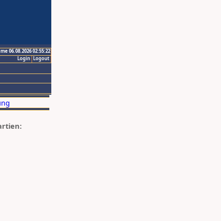
ime 06.08.2026 02:55:22
Login
Logout
artien: