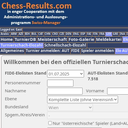
Logged on: Gast
Arabic
ARM
AZE
BIH
BUL
CAT
CHN
CRO
CZE
DEN
ENG
ESP
FAI
FIN
FRA
GER
GRE
INA
I
Home
TurnierDB
Meisterschaft
Foto-Galerie
Meldekartei
El
Turnierschach-Elozahl
Schnellschach-Elozahl
Allgemeines
Turnier anmelden: AUT
FIDE
Spieler anmelden
Elo AU
Willkommen bei den offiziellen Turnierscha
FIDE-Elolisten Stand
AUT-Elolisten Stand
7.518
Personennummer
Nachname
Vorname
Ebene
Bundesland
Spgem./Kreis/Verein
Nur "österreichische" Spieler (Land=A