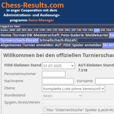
Logged on: Gast
Arabic
ARM
AZE
BIH
BUL
CAT
CHN
CRO
CZE
DEN
ENG
ESP
FAI
FIN
FRA
GER
GRE
INA
I
Home
TurnierDB
Meisterschaft
Foto-Galerie
Meldekartei
El
Turnierschach-Elozahl
Schnellschach-Elozahl
Allgemeines
Turnier anmelden: AUT
FIDE
Spieler anmelden
Elo AU
Willkommen bei den offiziellen Turnierscha
FIDE-Elolisten Stand
AUT-Elolisten Stand
7.518
Personennummer
Nachname
Vorname
Ebene
Bundesland
Spgem./Kreis/Verein
Nur "österreichische" Spieler (Land=A