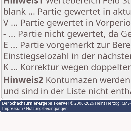
Hinweis1
Wertebereich Feld St 
blank ... Partie gewertet in akt
V ... Partie gewertet in Vorperi
- ... Partie nicht gewertet, da 
E ... Partie vorgemerkt zur Be
Einstiegselozahl in der nächst
K ... Korrektur wegen doppelt
Hinweis2
Kontumazen werden g
und sind in der Liste nicht enth
Der Schachturnier-Ergebnis-Server
© 2006-2026 Heinz Herzog
, CMS
Impressum / Nutzungsbedingungen