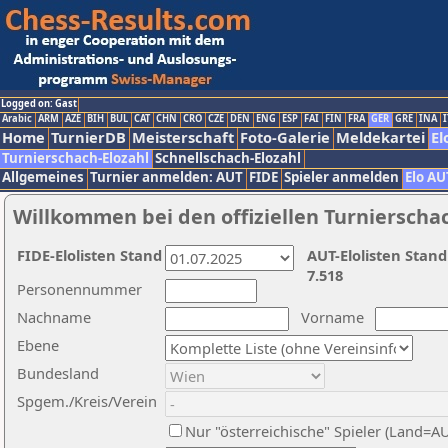
Logged on: Gast
Arabic
ARM
AZE
BIH
BUL
CAT
CHN
CRO
CZE
DEN
ENG
ESP
FAI
FIN
FRA
GER
GRE
INA
I
Home
TurnierDB
Meisterschaft
Foto-Galerie
Meldekartei
El
Turnierschach-Elozahl
Schnellschach-Elozahl
Allgemeines
Turnier anmelden: AUT
FIDE
Spieler anmelden
Elo AU
Willkommen bei den offiziellen Turnierscha
FIDE-Elolisten Stand
AUT-Elolisten Stand
7.518
Personennummer
Nachname
Vorname
Ebene
Bundesland
Spgem./Kreis/Verein
Nur "österreichische" Spieler (Land=A