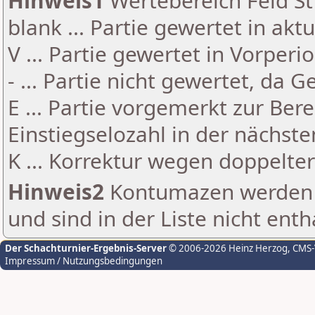
Hinweis1
Wertebereich Feld St 
blank ... Partie gewertet in akt
V ... Partie gewertet in Vorperi
- ... Partie nicht gewertet, da 
E ... Partie vorgemerkt zur Be
Einstiegselozahl in der nächst
K ... Korrektur wegen doppelt
Hinweis2
Kontumazen werden g
und sind in der Liste nicht enth
Der Schachturnier-Ergebnis-Server
© 2006-2026 Heinz Herzog
, CMS
Impressum / Nutzungsbedingungen