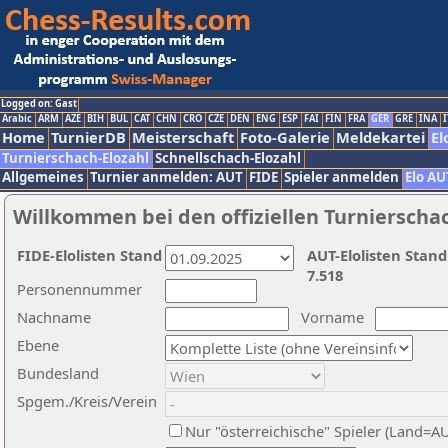
Logged on: Gast
Arabic
ARM
AZE
BIH
BUL
CAT
CHN
CRO
CZE
DEN
ENG
ESP
FAI
FIN
FRA
GER
GRE
INA
I
Home
TurnierDB
Meisterschaft
Foto-Galerie
Meldekartei
El
Turnierschach-Elozahl
Schnellschach-Elozahl
Allgemeines
Turnier anmelden: AUT
FIDE
Spieler anmelden
Elo AU
Willkommen bei den offiziellen Turnierscha
FIDE-Elolisten Stand
AUT-Elolisten Stand
7.518
Personennummer
Nachname
Vorname
Ebene
Bundesland
Spgem./Kreis/Verein
Nur "österreichische" Spieler (Land=A