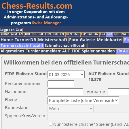
Logged on: Gast
Arabic
ARM
AZE
BIH
BUL
CAT
CHN
CRO
CZE
DEN
ENG
ESP
FAI
FIN
FRA
GER
GRE
INA
I
Home
TurnierDB
Meisterschaft
Foto-Galerie
Meldekartei
El
Turnierschach-Elozahl
Schnellschach-Elozahl
Allgemeines
Turnier anmelden: AUT
FIDE
Spieler anmelden
Elo AU
Willkommen bei den offiziellen Turnierscha
FIDE-Elolisten Stand
AUT-Elolisten Stand
10.879
Personennummer
Nachname
Vorname
Ebene
Bundesland
Spgem./Kreis/Verein
Nur "österreichische" Spieler (Land=A