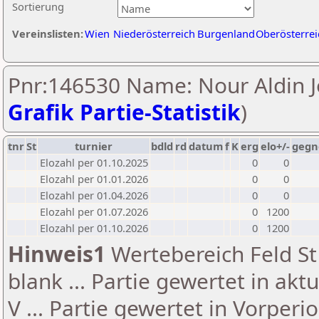
Sortierung
Vereinslisten:
Wien
Niederösterreich
Burgenland
Oberösterrei
Pnr:146530 Name: Nour Aldin J
Grafik Partie-Statistik
)
tnr
St
turnier
bdld
rd
datum
f
K
erg
elo+/-
gegn
Elozahl per 01.10.2025
0
0
Elozahl per 01.01.2026
0
0
Elozahl per 01.04.2026
0
0
Elozahl per 01.07.2026
0
1200
Elozahl per 01.10.2026
0
1200
Hinweis1
Wertebereich Feld St 
blank ... Partie gewertet in akt
V ... Partie gewertet in Vorperi