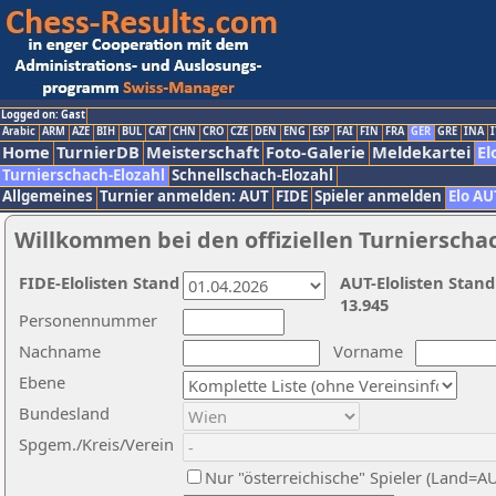
Logged on: Gast
Arabic
ARM
AZE
BIH
BUL
CAT
CHN
CRO
CZE
DEN
ENG
ESP
FAI
FIN
FRA
GER
GRE
INA
I
Home
TurnierDB
Meisterschaft
Foto-Galerie
Meldekartei
El
Turnierschach-Elozahl
Schnellschach-Elozahl
Allgemeines
Turnier anmelden: AUT
FIDE
Spieler anmelden
Elo AU
Willkommen bei den offiziellen Turnierscha
FIDE-Elolisten Stand
AUT-Elolisten Stand
13.945
Personennummer
Nachname
Vorname
Ebene
Bundesland
Spgem./Kreis/Verein
Nur "österreichische" Spieler (Land=A