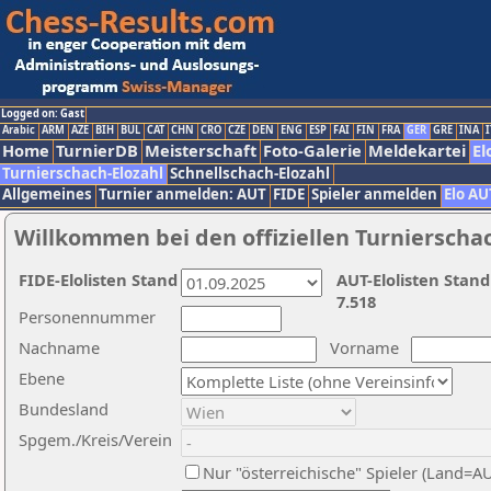
Logged on: Gast
Arabic
ARM
AZE
BIH
BUL
CAT
CHN
CRO
CZE
DEN
ENG
ESP
FAI
FIN
FRA
GER
GRE
INA
I
Home
TurnierDB
Meisterschaft
Foto-Galerie
Meldekartei
El
Turnierschach-Elozahl
Schnellschach-Elozahl
Allgemeines
Turnier anmelden: AUT
FIDE
Spieler anmelden
Elo AU
Willkommen bei den offiziellen Turnierscha
FIDE-Elolisten Stand
AUT-Elolisten Stand
7.518
Personennummer
Nachname
Vorname
Ebene
Bundesland
Spgem./Kreis/Verein
Nur "österreichische" Spieler (Land=A