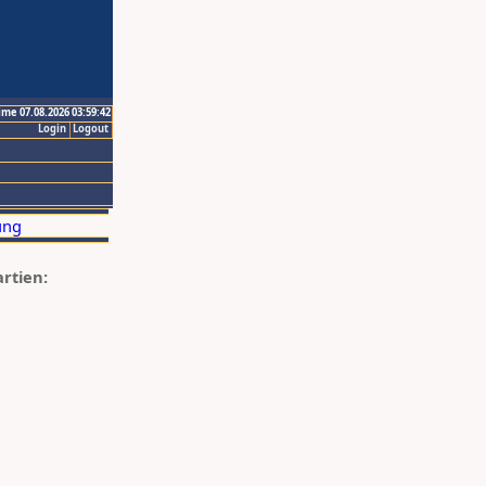
ime 07.08.2026 03:59:42
Login
Logout
artien: