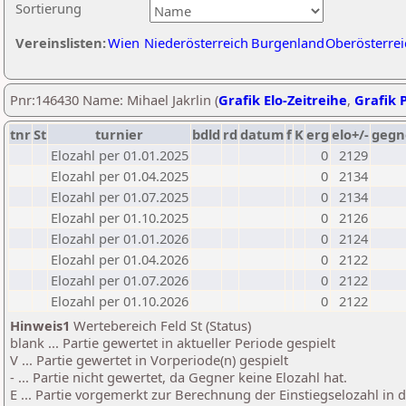
Sortierung
Vereinslisten:
Wien
Niederösterreich
Burgenland
Oberösterrei
Pnr:146430 Name: Mihael Jakrlin (
Grafik Elo-Zeitreihe
,
Grafik P
tnr
St
turnier
bdld
rd
datum
f
K
erg
elo+/-
gegn
Elozahl per 01.01.2025
0
2129
Elozahl per 01.04.2025
0
2134
Elozahl per 01.07.2025
0
2134
Elozahl per 01.10.2025
0
2126
Elozahl per 01.01.2026
0
2124
Elozahl per 01.04.2026
0
2122
Elozahl per 01.07.2026
0
2122
Elozahl per 01.10.2026
0
2122
Hinweis1
Wertebereich Feld St (Status)
blank ... Partie gewertet in aktueller Periode gespielt
V ... Partie gewertet in Vorperiode(n) gespielt
- ... Partie nicht gewertet, da Gegner keine Elozahl hat.
E ... Partie vorgemerkt zur Berechnung der Einstiegselozahl in