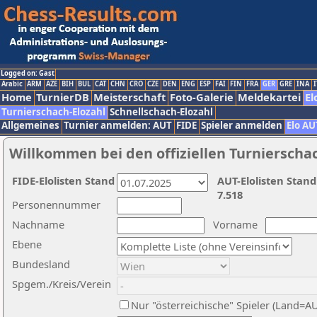
Logged on: Gast
Arabic
ARM
AZE
BIH
BUL
CAT
CHN
CRO
CZE
DEN
ENG
ESP
FAI
FIN
FRA
GER
GRE
INA
I
Home
TurnierDB
Meisterschaft
Foto-Galerie
Meldekartei
El
Turnierschach-Elozahl
Schnellschach-Elozahl
Allgemeines
Turnier anmelden: AUT
FIDE
Spieler anmelden
Elo AU
Willkommen bei den offiziellen Turnierscha
FIDE-Elolisten Stand
AUT-Elolisten Stand
7.518
Personennummer
Nachname
Vorname
Ebene
Bundesland
Spgem./Kreis/Verein
Nur "österreichische" Spieler (Land=A