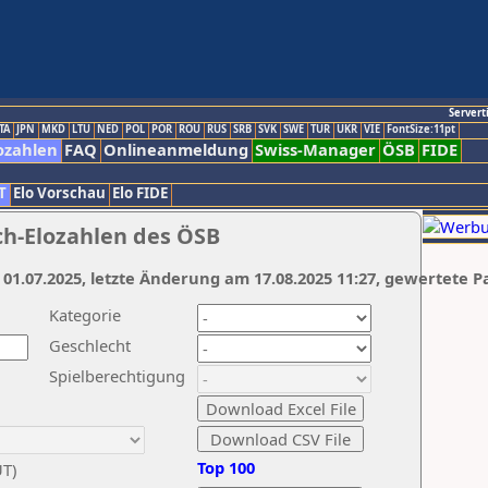
Servert
TA
JPN
MKD
LTU
NED
POL
POR
ROU
RUS
SRB
SVK
SWE
TUR
UKR
VIE
FontSize:11pt
ozahlen
FAQ
Onlineanmeldung
Swiss-Manager
ÖSB
FIDE
T
Elo Vorschau
Elo FIDE
ch-Elozahlen des ÖSB
 01.07.2025, letzte Änderung am 17.08.2025 11:27, gewertete P
Kategorie
Geschlecht
Spielberechtigung
Top 100
UT)