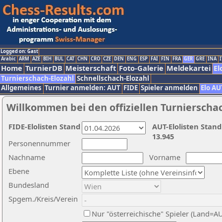
Logged on: Gast
Arabic
ARM
AZE
BIH
BUL
CAT
CHN
CRO
CZE
DEN
ENG
ESP
FAI
FIN
FRA
GER
GRE
INA
I
Home
TurnierDB
Meisterschaft
Foto-Galerie
Meldekartei
El
Turnierschach-Elozahl
Schnellschach-Elozahl
Allgemeines
Turnier anmelden: AUT
FIDE
Spieler anmelden
Elo AU
Willkommen bei den offiziellen Turnierscha
FIDE-Elolisten Stand
AUT-Elolisten Stand
13.945
Personennummer
Nachname
Vorname
Ebene
Bundesland
Spgem./Kreis/Verein
Nur "österreichische" Spieler (Land=A