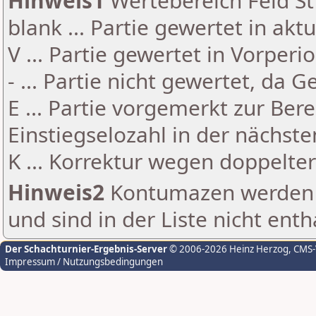
Hinweis1
Wertebereich Feld St 
blank ... Partie gewertet in akt
V ... Partie gewertet in Vorperi
- ... Partie nicht gewertet, da 
E ... Partie vorgemerkt zur Be
Einstiegselozahl in der nächst
K ... Korrektur wegen doppelt
Hinweis2
Kontumazen werden g
und sind in der Liste nicht enth
Der Schachturnier-Ergebnis-Server
© 2006-2026 Heinz Herzog
, CMS
Impressum / Nutzungsbedingungen