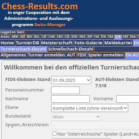
Logged on: Gast
Arabic
ARM
AZE
BIH
BUL
CAT
CHN
CRO
CZE
DEN
ENG
ESP
FAI
FIN
FRA
GER
GRE
INA
I
Home
TurnierDB
Meisterschaft
Foto-Galerie
Meldekartei
El
Turnierschach-Elozahl
Schnellschach-Elozahl
Allgemeines
Turnier anmelden: AUT
FIDE
Spieler anmelden
Elo AU
Willkommen bei den offiziellen Turnierscha
FIDE-Elolisten Stand
AUT-Elolisten Stand
7.518
Personennummer
Nachname
Vorname
Ebene
Bundesland
Spgem./Kreis/Verein
Nur "österreichische" Spieler (Land=A