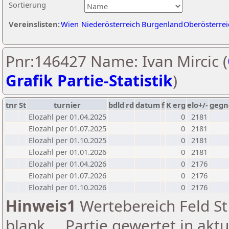
Sortierung
Vereinslisten:
Wien
Niederösterreich
Burgenland
Oberösterrei
Pnr:146427 Name: Ivan Mircic (
Grafik Partie-Statistik
)
tnr
St
turnier
bdld
rd
datum
f
K
erg
elo+/-
gegn
Elozahl per 01.04.2025
0
2181
Elozahl per 01.07.2025
0
2181
Elozahl per 01.10.2025
0
2181
Elozahl per 01.01.2026
0
2181
Elozahl per 01.04.2026
0
2176
Elozahl per 01.07.2026
0
2176
Elozahl per 01.10.2026
0
2176
Hinweis1
Wertebereich Feld St 
blank ... Partie gewertet in akt