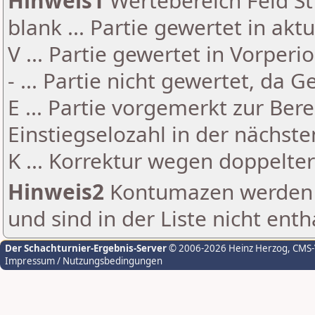
Hinweis1
Wertebereich Feld St 
blank ... Partie gewertet in akt
V ... Partie gewertet in Vorperi
- ... Partie nicht gewertet, da 
E ... Partie vorgemerkt zur Be
Einstiegselozahl in der nächst
K ... Korrektur wegen doppelt
Hinweis2
Kontumazen werden g
und sind in der Liste nicht enth
Der Schachturnier-Ergebnis-Server
© 2006-2026 Heinz Herzog
, CMS
Impressum / Nutzungsbedingungen