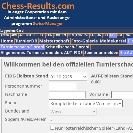
Logged on: Gast
Arabic
ARM
AZE
BIH
BUL
CAT
CHN
CRO
CZE
DEN
ENG
ESP
FAI
FIN
FRA
GER
GRE
INA
I
Home
TurnierDB
Meisterschaft
Foto-Galerie
Meldekartei
El
Turnierschach-Elozahl
Schnellschach-Elozahl
Allgemeines
Turnier anmelden: AUT
FIDE
Spieler anmelden
Elo AU
Willkommen bei den offiziellen Turnierscha
FIDE-Elolisten Stand
AUT-Elolisten Stand
8.601
Personennummer
Nachname
Vorname
Ebene
Bundesland
Spgem./Kreis/Verein
Nur "österreichische" Spieler (Land=A