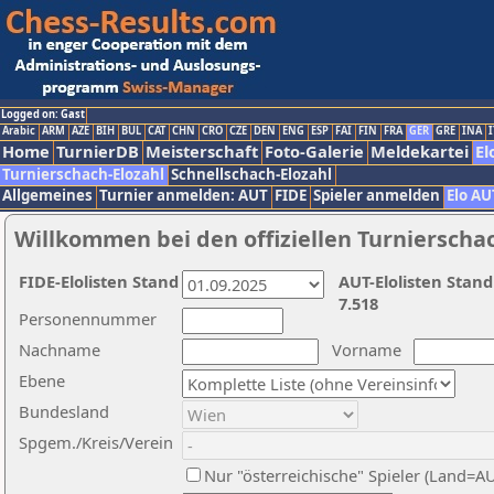
Logged on: Gast
Arabic
ARM
AZE
BIH
BUL
CAT
CHN
CRO
CZE
DEN
ENG
ESP
FAI
FIN
FRA
GER
GRE
INA
I
Home
TurnierDB
Meisterschaft
Foto-Galerie
Meldekartei
El
Turnierschach-Elozahl
Schnellschach-Elozahl
Allgemeines
Turnier anmelden: AUT
FIDE
Spieler anmelden
Elo AU
Willkommen bei den offiziellen Turnierscha
FIDE-Elolisten Stand
AUT-Elolisten Stand
7.518
Personennummer
Nachname
Vorname
Ebene
Bundesland
Spgem./Kreis/Verein
Nur "österreichische" Spieler (Land=A