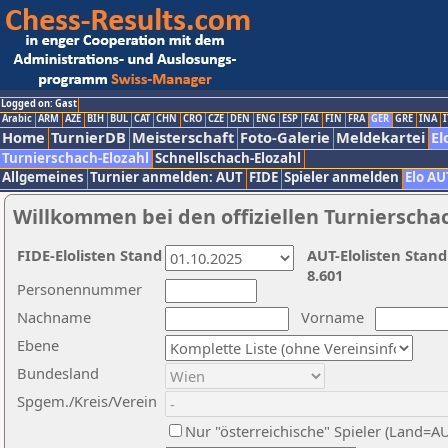
Logged on: Gast
Arabic
ARM
AZE
BIH
BUL
CAT
CHN
CRO
CZE
DEN
ENG
ESP
FAI
FIN
FRA
GER
GRE
INA
I
Home
TurnierDB
Meisterschaft
Foto-Galerie
Meldekartei
El
Turnierschach-Elozahl
Schnellschach-Elozahl
Allgemeines
Turnier anmelden: AUT
FIDE
Spieler anmelden
Elo AU
Willkommen bei den offiziellen Turnierscha
FIDE-Elolisten Stand
AUT-Elolisten Stand
8.601
Personennummer
Nachname
Vorname
Ebene
Bundesland
Spgem./Kreis/Verein
Nur "österreichische" Spieler (Land=A