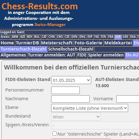
Logged on: Gast
Arabic
ARM
AZE
BIH
BUL
CAT
CHN
CRO
CZE
DEN
ENG
ESP
FAI
FIN
FRA
GER
GRE
INA
I
Home
TurnierDB
Meisterschaft
Foto-Galerie
Meldekartei
El
Turnierschach-Elozahl
Schnellschach-Elozahl
Allgemeines
Turnier anmelden: AUT
FIDE
Spieler anmelden
Elo AU
Willkommen bei den offiziellen Turnierscha
FIDE-Elolisten Stand
AUT-Elolisten Stand
13.600
Personennummer
Nachname
Vorname
Ebene
Bundesland
Spgem./Kreis/Verein
Nur "österreichische" Spieler (Land=A