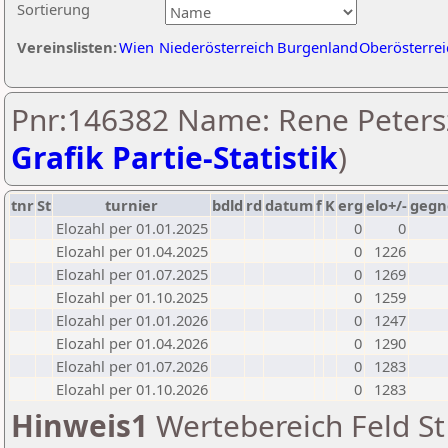
Sortierung
Vereinslisten:
Wien
Niederösterreich
Burgenland
Oberösterrei
Pnr:146382 Name: Rene Petersz
Grafik Partie-Statistik
)
tnr
St
turnier
bdld
rd
datum
f
K
erg
elo+/-
gegn
Elozahl per 01.01.2025
0
0
Elozahl per 01.04.2025
0
1226
Elozahl per 01.07.2025
0
1269
Elozahl per 01.10.2025
0
1259
Elozahl per 01.01.2026
0
1247
Elozahl per 01.04.2026
0
1290
Elozahl per 01.07.2026
0
1283
Elozahl per 01.10.2026
0
1283
Hinweis1
Wertebereich Feld St 