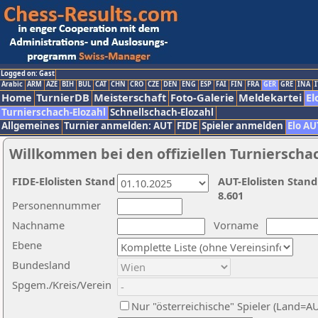
Logged on: Gast
Arabic
ARM
AZE
BIH
BUL
CAT
CHN
CRO
CZE
DEN
ENG
ESP
FAI
FIN
FRA
GER
GRE
INA
I
Home
TurnierDB
Meisterschaft
Foto-Galerie
Meldekartei
El
Turnierschach-Elozahl
Schnellschach-Elozahl
Allgemeines
Turnier anmelden: AUT
FIDE
Spieler anmelden
Elo AU
Willkommen bei den offiziellen Turnierscha
FIDE-Elolisten Stand
AUT-Elolisten Stand
8.601
Personennummer
Nachname
Vorname
Ebene
Bundesland
Spgem./Kreis/Verein
Nur "österreichische" Spieler (Land=A