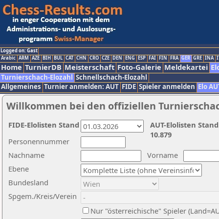
Logged on: Gast
Arabic
ARM
AZE
BIH
BUL
CAT
CHN
CRO
CZE
DEN
ENG
ESP
FAI
FIN
FRA
GER
GRE
INA
I
Home
TurnierDB
Meisterschaft
Foto-Galerie
Meldekartei
El
Turnierschach-Elozahl
Schnellschach-Elozahl
Allgemeines
Turnier anmelden: AUT
FIDE
Spieler anmelden
Elo AU
Willkommen bei den offiziellen Turnierscha
FIDE-Elolisten Stand
AUT-Elolisten Stand
10.879
Personennummer
Nachname
Vorname
Ebene
Bundesland
Spgem./Kreis/Verein
Nur "österreichische" Spieler (Land=A