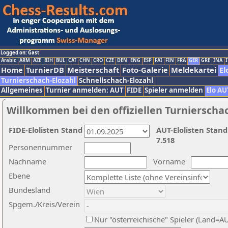
Logged on: Gast
Arabic
ARM
AZE
BIH
BUL
CAT
CHN
CRO
CZE
DEN
ENG
ESP
FAI
FIN
FRA
GER
GRE
INA
I
Home
TurnierDB
Meisterschaft
Foto-Galerie
Meldekartei
El
Turnierschach-Elozahl
Schnellschach-Elozahl
Allgemeines
Turnier anmelden: AUT
FIDE
Spieler anmelden
Elo AU
Willkommen bei den offiziellen Turnierscha
FIDE-Elolisten Stand
AUT-Elolisten Stand
7.518
Personennummer
Nachname
Vorname
Ebene
Bundesland
Spgem./Kreis/Verein
Nur "österreichische" Spieler (Land=A