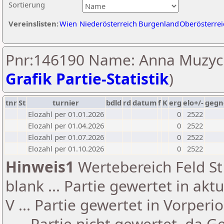
Sortierung
Vereinslisten:
Wien
Niederösterreich
Burgenland
Oberösterrei
Pnr:146190 Name: Anna Muzyc
Grafik Partie-Statistik
)
tnr
St
turnier
bdld
rd
datum
f
K
erg
elo+/-
gegn
Elozahl per 01.01.2026
0
2522
Elozahl per 01.04.2026
0
2522
Elozahl per 01.07.2026
0
2522
Elozahl per 01.10.2026
0
2522
Hinweis1
Wertebereich Feld St 
blank ... Partie gewertet in akt
V ... Partie gewertet in Vorperi
- ... Partie nicht gewertet, da 