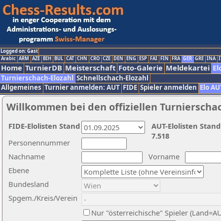
Logged on: Gast
Arabic
ARM
AZE
BIH
BUL
CAT
CHN
CRO
CZE
DEN
ENG
ESP
FAI
FIN
FRA
GER
GRE
INA
I
Home
TurnierDB
Meisterschaft
Foto-Galerie
Meldekartei
El
Turnierschach-Elozahl
Schnellschach-Elozahl
Allgemeines
Turnier anmelden: AUT
FIDE
Spieler anmelden
Elo AU
Willkommen bei den offiziellen Turnierscha
FIDE-Elolisten Stand
AUT-Elolisten Stand
7.518
Personennummer
Nachname
Vorname
Ebene
Bundesland
Spgem./Kreis/Verein
Nur "österreichische" Spieler (Land=A