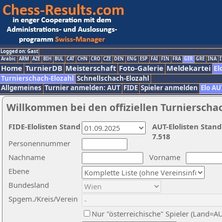
Logged on: Gast
Arabic
ARM
AZE
BIH
BUL
CAT
CHN
CRO
CZE
DEN
ENG
ESP
FAI
FIN
FRA
GER
GRE
INA
I
Home
TurnierDB
Meisterschaft
Foto-Galerie
Meldekartei
El
Turnierschach-Elozahl
Schnellschach-Elozahl
Allgemeines
Turnier anmelden: AUT
FIDE
Spieler anmelden
Elo AU
Willkommen bei den offiziellen Turnierscha
FIDE-Elolisten Stand
AUT-Elolisten Stand
7.518
Personennummer
Nachname
Vorname
Ebene
Bundesland
Spgem./Kreis/Verein
Nur "österreichische" Spieler (Land=A