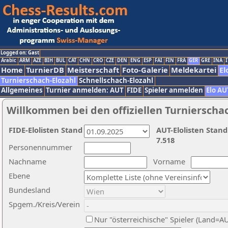
Logged on: Gast
Arabic
ARM
AZE
BIH
BUL
CAT
CHN
CRO
CZE
DEN
ENG
ESP
FAI
FIN
FRA
GER
GRE
INA
I
Home
TurnierDB
Meisterschaft
Foto-Galerie
Meldekartei
El
Turnierschach-Elozahl
Schnellschach-Elozahl
Allgemeines
Turnier anmelden: AUT
FIDE
Spieler anmelden
Elo AU
Willkommen bei den offiziellen Turnierscha
FIDE-Elolisten Stand
AUT-Elolisten Stand
7.518
Personennummer
Nachname
Vorname
Ebene
Bundesland
Spgem./Kreis/Verein
Nur "österreichische" Spieler (Land=A