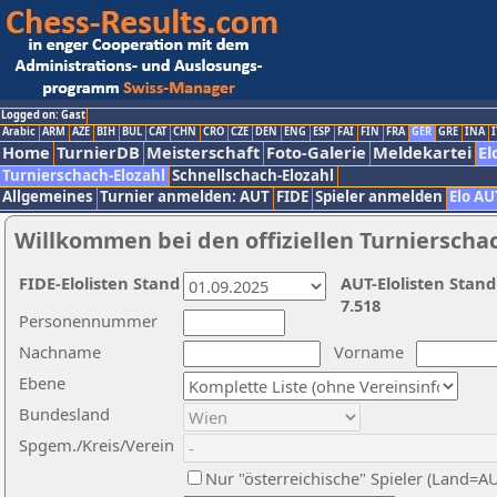
Logged on: Gast
Arabic
ARM
AZE
BIH
BUL
CAT
CHN
CRO
CZE
DEN
ENG
ESP
FAI
FIN
FRA
GER
GRE
INA
I
Home
TurnierDB
Meisterschaft
Foto-Galerie
Meldekartei
El
Turnierschach-Elozahl
Schnellschach-Elozahl
Allgemeines
Turnier anmelden: AUT
FIDE
Spieler anmelden
Elo AU
Willkommen bei den offiziellen Turnierscha
FIDE-Elolisten Stand
AUT-Elolisten Stand
7.518
Personennummer
Nachname
Vorname
Ebene
Bundesland
Spgem./Kreis/Verein
Nur "österreichische" Spieler (Land=A