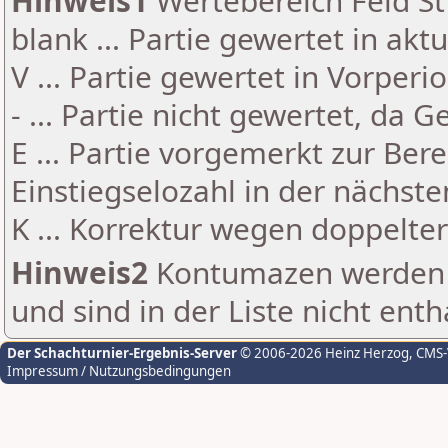
Hinweis1
Wertebereich Feld St 
blank ... Partie gewertet in akt
V ... Partie gewertet in Vorperi
- ... Partie nicht gewertet, da 
E ... Partie vorgemerkt zur Be
Einstiegselozahl in der nächst
K ... Korrektur wegen doppelt
Hinweis2
Kontumazen werden g
und sind in der Liste nicht enth
Der Schachturnier-Ergebnis-Server
© 2006-2026 Heinz Herzog
, CMS
Impressum / Nutzungsbedingungen