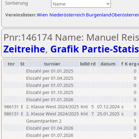
Sortierung
Vereinslisten:
Wien
Niederösterreich
Burgenland
Oberösterrei
Pnr:146174 Name: Manuel Reis
Zeitreihe
,
Grafik Partie-Statis
tnr
St
turnier
bdld
rd
datum
f
K
erg
Elozahl per 01.01.2025
0
Elozahl per 01.04.2025
0
Elozahl per 01.07.2025
0
Elozahl per 01.10.2025
0
Elozahl per 01.01.2026
0
986131
E
2. Klasse West 2024/2025
Knt
5
07.12.2024
s
1
986131
E
2. Klasse West 2024/2025
Knt
7
25.01.2025
s
0
Gesamtpartien 2
1
Elozahl per 01.04.2026
0
Elozahl per 01.07.2026
0