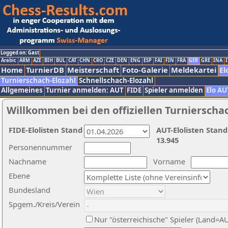
Logged on: Gast
Arabic
ARM
AZE
BIH
BUL
CAT
CHN
CRO
CZE
DEN
ENG
ESP
FAI
FIN
FRA
GER
GRE
INA
I
Home
TurnierDB
Meisterschaft
Foto-Galerie
Meldekartei
El
Turnierschach-Elozahl
Schnellschach-Elozahl
Allgemeines
Turnier anmelden: AUT
FIDE
Spieler anmelden
Elo AU
Willkommen bei den offiziellen Turnierscha
FIDE-Elolisten Stand
AUT-Elolisten Stand
13.945
Personennummer
Nachname
Vorname
Ebene
Bundesland
Spgem./Kreis/Verein
Nur "österreichische" Spieler (Land=A