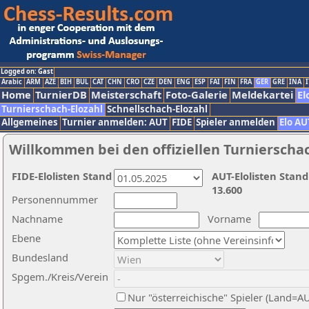
Logged on: Gast
Arabic
ARM
AZE
BIH
BUL
CAT
CHN
CRO
CZE
DEN
ENG
ESP
FAI
FIN
FRA
GER
GRE
INA
I
Home
TurnierDB
Meisterschaft
Foto-Galerie
Meldekartei
El
Turnierschach-Elozahl
Schnellschach-Elozahl
Allgemeines
Turnier anmelden: AUT
FIDE
Spieler anmelden
Elo AU
Willkommen bei den offiziellen Turnierscha
FIDE-Elolisten Stand
AUT-Elolisten Stand
13.600
Personennummer
Nachname
Vorname
Ebene
Bundesland
Spgem./Kreis/Verein
Nur "österreichische" Spieler (Land=A