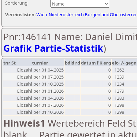
Sortierung
Vereinslisten:
Wien
Niederösterreich
Burgenland
Oberösterrei
Pnr:146141 Name: Daniel Dimit
Grafik Partie-Statistik
)
tnr
St
turnier
bdld
rd
datum
f
K
erg
elo+/-
gegn
Elozahl per 01.04.2025
0
1262
Elozahl per 01.07.2025
0
1239
Elozahl per 01.10.2025
0
1234
Elozahl per 01.01.2026
0
1279
Elozahl per 01.04.2026
0
1283
Elozahl per 01.07.2026
0
1298
Elozahl per 01.10.2026
0
1298
Hinweis1
Wertebereich Feld St 
blank ... Partie gewertet in akt