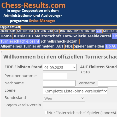
Logged on: Gast
Arabic
ARM
AZE
BIH
BUL
CAT
CHN
CRO
CZE
DEN
ENG
ESP
FAI
FIN
FRA
GER
GRE
INA
I
Home
TurnierDB
Meisterschaft
Foto-Galerie
Meldekartei
El
Turnierschach-Elozahl
Schnellschach-Elozahl
Allgemeines
Turnier anmelden: AUT
FIDE
Spieler anmelden
Elo AU
Willkommen bei den offiziellen Turnierscha
FIDE-Elolisten Stand
AUT-Elolisten Stand
7.518
Personennummer
Nachname
Vorname
Ebene
Bundesland
Spgem./Kreis/Verein
Nur "österreichische" Spieler (Land=A