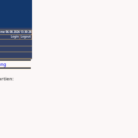
ime 06.08.2026 13:30:28
Login
Logout
artien: