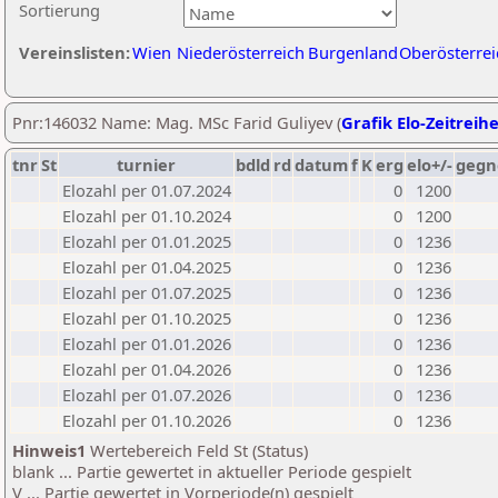
Sortierung
Vereinslisten:
Wien
Niederösterreich
Burgenland
Oberösterrei
Pnr:146032 Name: Mag. MSc Farid Guliyev (
Grafik Elo-Zeitreih
tnr
St
turnier
bdld
rd
datum
f
K
erg
elo+/-
gegn
Elozahl per 01.07.2024
0
1200
Elozahl per 01.10.2024
0
1200
Elozahl per 01.01.2025
0
1236
Elozahl per 01.04.2025
0
1236
Elozahl per 01.07.2025
0
1236
Elozahl per 01.10.2025
0
1236
Elozahl per 01.01.2026
0
1236
Elozahl per 01.04.2026
0
1236
Elozahl per 01.07.2026
0
1236
Elozahl per 01.10.2026
0
1236
Hinweis1
Wertebereich Feld St (Status)
blank ... Partie gewertet in aktueller Periode gespielt
V ... Partie gewertet in Vorperiode(n) gespielt