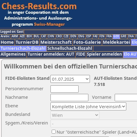
Logged on: Gast
Arabic
ARM
AZE
BIH
BUL
CAT
CHN
CRO
CZE
DEN
ENG
ESP
FAI
FIN
FRA
GER
GRE
INA
I
Home
TurnierDB
Meisterschaft
Foto-Galerie
Meldekartei
El
Turnierschach-Elozahl
Schnellschach-Elozahl
Allgemeines
Turnier anmelden: AUT
FIDE
Spieler anmelden
Elo AU
Willkommen bei den offiziellen Turnierscha
FIDE-Elolisten Stand
AUT-Elolisten Stand
7.518
Personennummer
Nachname
Vorname
Ebene
Bundesland
Spgem./Kreis/Verein
Nur "österreichische" Spieler (Land=A