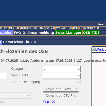
Servert
TA
JPN
MKD
LTU
NED
POL
POR
ROU
RUS
SRB
SVK
SWE
TUR
UKR
VIE
FontSize:11pt
ozahlen
FAQ
Onlineanmeldung
Swiss-Manager
ÖSB
FIDE
T
Elo Vorschau
Elo FIDE
ch-Elozahlen des ÖSB
 01.07.2025, letzte Änderung am 17.08.2025 11:27, gewertete P
Kategorie
Geschlecht
Spielberechtigung
Top 100
UT)