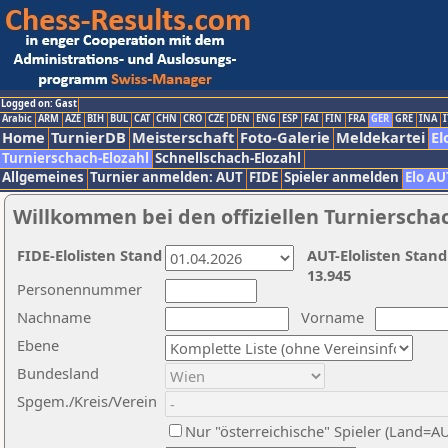
Logged on: Gast
Arabic
ARM
AZE
BIH
BUL
CAT
CHN
CRO
CZE
DEN
ENG
ESP
FAI
FIN
FRA
GER
GRE
INA
I
Home
TurnierDB
Meisterschaft
Foto-Galerie
Meldekartei
El
Turnierschach-Elozahl
Schnellschach-Elozahl
Allgemeines
Turnier anmelden: AUT
FIDE
Spieler anmelden
Elo AU
Willkommen bei den offiziellen Turnierscha
FIDE-Elolisten Stand
AUT-Elolisten Stand
13.945
Personennummer
Nachname
Vorname
Ebene
Bundesland
Spgem./Kreis/Verein
Nur "österreichische" Spieler (Land=A