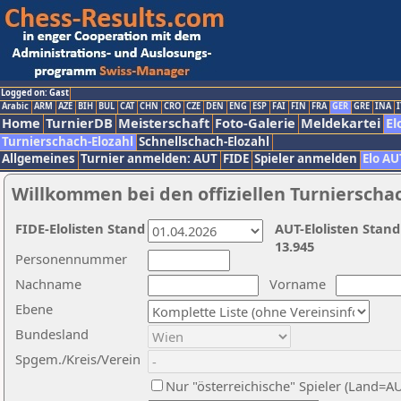
Logged on: Gast
Arabic
ARM
AZE
BIH
BUL
CAT
CHN
CRO
CZE
DEN
ENG
ESP
FAI
FIN
FRA
GER
GRE
INA
I
Home
TurnierDB
Meisterschaft
Foto-Galerie
Meldekartei
El
Turnierschach-Elozahl
Schnellschach-Elozahl
Allgemeines
Turnier anmelden: AUT
FIDE
Spieler anmelden
Elo AU
Willkommen bei den offiziellen Turnierscha
FIDE-Elolisten Stand
AUT-Elolisten Stand
13.945
Personennummer
Nachname
Vorname
Ebene
Bundesland
Spgem./Kreis/Verein
Nur "österreichische" Spieler (Land=A