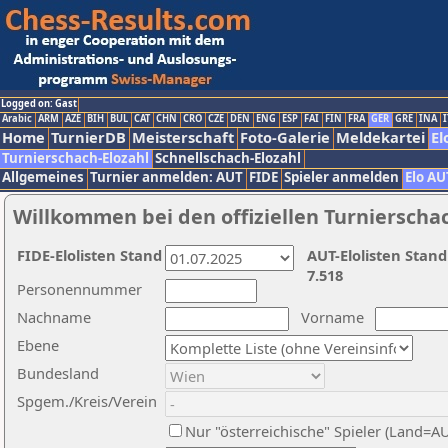
Logged on: Gast
Arabic
ARM
AZE
BIH
BUL
CAT
CHN
CRO
CZE
DEN
ENG
ESP
FAI
FIN
FRA
GER
GRE
INA
I
Home
TurnierDB
Meisterschaft
Foto-Galerie
Meldekartei
El
Turnierschach-Elozahl
Schnellschach-Elozahl
Allgemeines
Turnier anmelden: AUT
FIDE
Spieler anmelden
Elo AU
Willkommen bei den offiziellen Turnierscha
FIDE-Elolisten Stand
AUT-Elolisten Stand
7.518
Personennummer
Nachname
Vorname
Ebene
Bundesland
Spgem./Kreis/Verein
Nur "österreichische" Spieler (Land=A