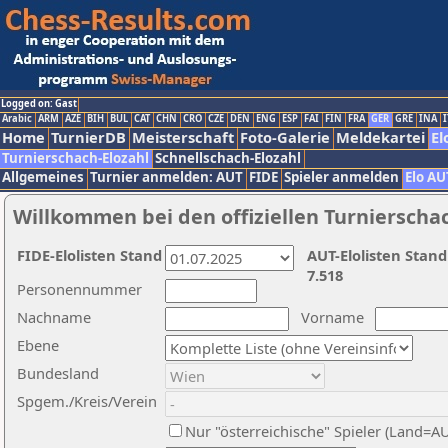
Logged on: Gast
Arabic
ARM
AZE
BIH
BUL
CAT
CHN
CRO
CZE
DEN
ENG
ESP
FAI
FIN
FRA
GER
GRE
INA
I
Home
TurnierDB
Meisterschaft
Foto-Galerie
Meldekartei
El
Turnierschach-Elozahl
Schnellschach-Elozahl
Allgemeines
Turnier anmelden: AUT
FIDE
Spieler anmelden
Elo AU
Willkommen bei den offiziellen Turnierscha
FIDE-Elolisten Stand
AUT-Elolisten Stand
7.518
Personennummer
Nachname
Vorname
Ebene
Bundesland
Spgem./Kreis/Verein
Nur "österreichische" Spieler (Land=A