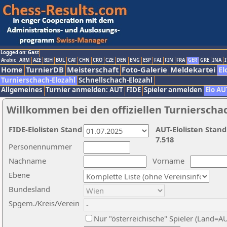
Logged on: Gast
Arabic
ARM
AZE
BIH
BUL
CAT
CHN
CRO
CZE
DEN
ENG
ESP
FAI
FIN
FRA
GER
GRE
INA
I
Home
TurnierDB
Meisterschaft
Foto-Galerie
Meldekartei
El
Turnierschach-Elozahl
Schnellschach-Elozahl
Allgemeines
Turnier anmelden: AUT
FIDE
Spieler anmelden
Elo AU
Willkommen bei den offiziellen Turnierscha
FIDE-Elolisten Stand
AUT-Elolisten Stand
7.518
Personennummer
Nachname
Vorname
Ebene
Bundesland
Spgem./Kreis/Verein
Nur "österreichische" Spieler (Land=A