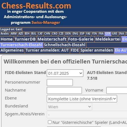
Logged on: Gast
Arabic
ARM
AZE
BIH
BUL
CAT
CHN
CRO
CZE
DEN
ENG
ESP
FAI
FIN
FRA
GER
GRE
INA
I
Home
TurnierDB
Meisterschaft
Foto-Galerie
Meldekartei
El
Turnierschach-Elozahl
Schnellschach-Elozahl
Allgemeines
Turnier anmelden: AUT
FIDE
Spieler anmelden
Elo AU
Willkommen bei den offiziellen Turnierscha
FIDE-Elolisten Stand
AUT-Elolisten Stand
7.518
Personennummer
Nachname
Vorname
Ebene
Bundesland
Spgem./Kreis/Verein
Nur "österreichische" Spieler (Land=A