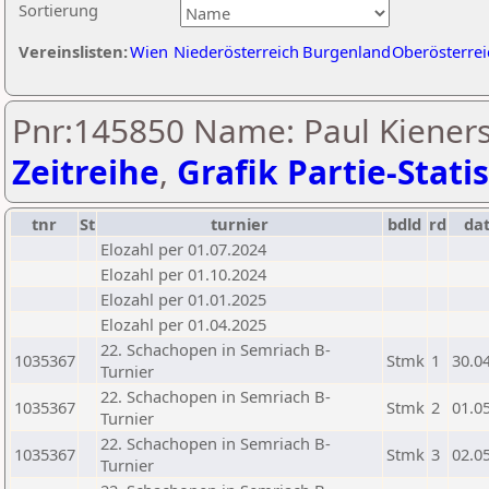
Sortierung
Vereinslisten:
Wien
Niederösterreich
Burgenland
Oberösterrei
Pnr:145850 Name: Paul Kieners
Zeitreihe
,
Grafik Partie-Statis
tnr
St
turnier
bdld
rd
da
Elozahl per 01.07.2024
Elozahl per 01.10.2024
Elozahl per 01.01.2025
Elozahl per 01.04.2025
22. Schachopen in Semriach B-
1035367
Stmk
1
30.0
Turnier
22. Schachopen in Semriach B-
1035367
Stmk
2
01.0
Turnier
22. Schachopen in Semriach B-
1035367
Stmk
3
02.0
Turnier