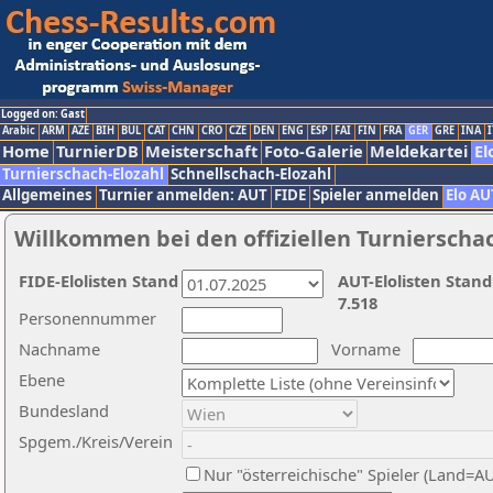
Logged on: Gast
Arabic
ARM
AZE
BIH
BUL
CAT
CHN
CRO
CZE
DEN
ENG
ESP
FAI
FIN
FRA
GER
GRE
INA
I
Home
TurnierDB
Meisterschaft
Foto-Galerie
Meldekartei
El
Turnierschach-Elozahl
Schnellschach-Elozahl
Allgemeines
Turnier anmelden: AUT
FIDE
Spieler anmelden
Elo AU
Willkommen bei den offiziellen Turnierscha
FIDE-Elolisten Stand
AUT-Elolisten Stand
7.518
Personennummer
Nachname
Vorname
Ebene
Bundesland
Spgem./Kreis/Verein
Nur "österreichische" Spieler (Land=A