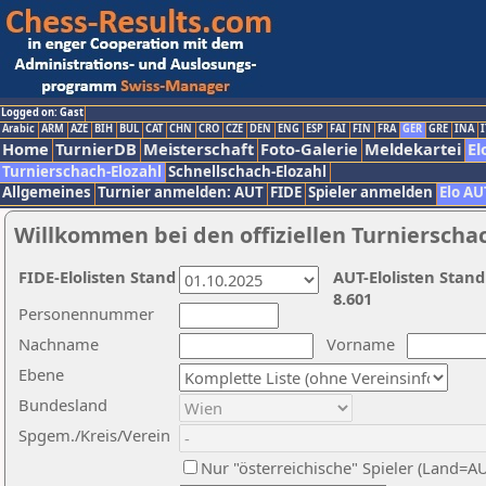
Logged on: Gast
Arabic
ARM
AZE
BIH
BUL
CAT
CHN
CRO
CZE
DEN
ENG
ESP
FAI
FIN
FRA
GER
GRE
INA
I
Home
TurnierDB
Meisterschaft
Foto-Galerie
Meldekartei
El
Turnierschach-Elozahl
Schnellschach-Elozahl
Allgemeines
Turnier anmelden: AUT
FIDE
Spieler anmelden
Elo AU
Willkommen bei den offiziellen Turnierscha
FIDE-Elolisten Stand
AUT-Elolisten Stand
8.601
Personennummer
Nachname
Vorname
Ebene
Bundesland
Spgem./Kreis/Verein
Nur "österreichische" Spieler (Land=A