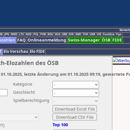
Servert
TA
JPN
MKD
LTU
NED
POL
POR
ROU
RUS
SRB
SVK
SWE
TUR
UKR
VIE
FontSize:11pt
ozahlen
FAQ
Onlineanmeldung
Swiss-Manager
ÖSB
FIDE
T
Elo Vorschau
Elo FIDE
ch-Elozahlen des ÖSB
 01.10.2025, letzte Änderung am 01.10.2025 09:19, gewertete P
Kategorie
Geschlecht
Spielberechtigung
Top 100
UT)