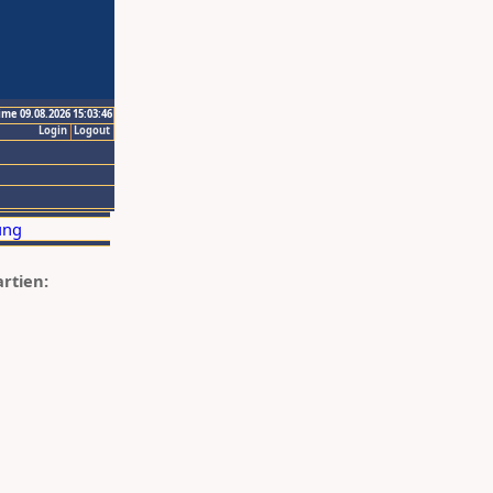
ime 09.08.2026 15:03:46
Login
Logout
artien: