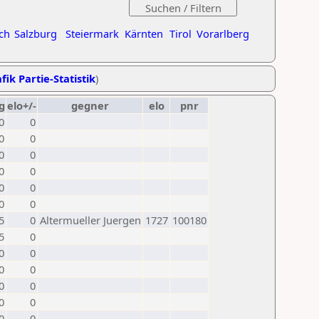
ch
Salzburg
Steiermark
Kärnten
Tirol
Vorarlberg
fik Partie-Statistik
)
g
elo+/-
gegner
elo
pnr
0
0
0
0
0
0
0
0
0
0
0
0
5
0
Altermueller Juergen
1727
100180
5
0
0
0
0
0
0
0
0
0
0
0