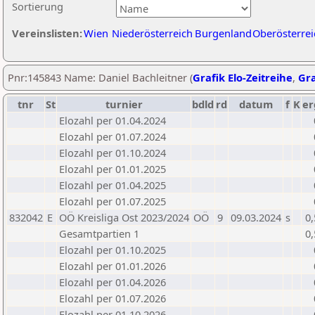
Sortierung
Vereinslisten:
Wien
Niederösterreich
Burgenland
Oberösterrei
Pnr:145843 Name: Daniel Bachleitner (
Grafik Elo-Zeitreihe
,
Gra
tnr
St
turnier
bdld
rd
datum
f
K
er
Elozahl per 01.04.2024
Elozahl per 01.07.2024
Elozahl per 01.10.2024
Elozahl per 01.01.2025
Elozahl per 01.04.2025
Elozahl per 01.07.2025
832042
E
OÖ Kreisliga Ost 2023/2024
OÖ
9
09.03.2024
s
0,
Gesamtpartien 1
0,
Elozahl per 01.10.2025
Elozahl per 01.01.2026
Elozahl per 01.04.2026
Elozahl per 01.07.2026
Elozahl per 01.10.2026