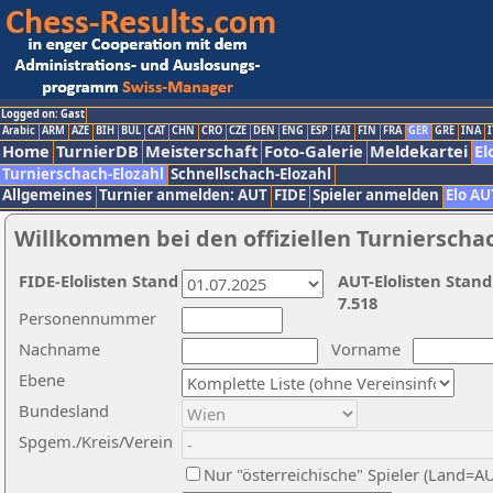
Logged on: Gast
Arabic
ARM
AZE
BIH
BUL
CAT
CHN
CRO
CZE
DEN
ENG
ESP
FAI
FIN
FRA
GER
GRE
INA
I
Home
TurnierDB
Meisterschaft
Foto-Galerie
Meldekartei
El
Turnierschach-Elozahl
Schnellschach-Elozahl
Allgemeines
Turnier anmelden: AUT
FIDE
Spieler anmelden
Elo AU
Willkommen bei den offiziellen Turnierscha
FIDE-Elolisten Stand
AUT-Elolisten Stand
7.518
Personennummer
Nachname
Vorname
Ebene
Bundesland
Spgem./Kreis/Verein
Nur "österreichische" Spieler (Land=A