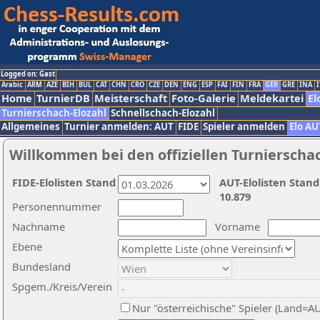
Logged on: Gast
Arabic
ARM
AZE
BIH
BUL
CAT
CHN
CRO
CZE
DEN
ENG
ESP
FAI
FIN
FRA
GER
GRE
INA
I
Home
TurnierDB
Meisterschaft
Foto-Galerie
Meldekartei
El
Turnierschach-Elozahl
Schnellschach-Elozahl
Allgemeines
Turnier anmelden: AUT
FIDE
Spieler anmelden
Elo AU
Willkommen bei den offiziellen Turnierscha
FIDE-Elolisten Stand
AUT-Elolisten Stand
10.879
Personennummer
Nachname
Vorname
Ebene
Bundesland
Spgem./Kreis/Verein
Nur "österreichische" Spieler (Land=A