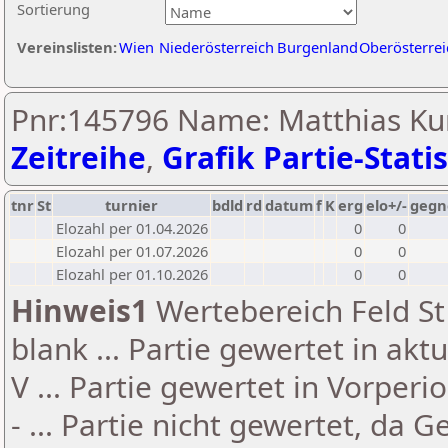
Sortierung
Vereinslisten:
Wien
Niederösterreich
Burgenland
Oberösterrei
Pnr:145796 Name: Matthias Ku
Zeitreihe
,
Grafik Partie-Statis
tnr
St
turnier
bdld
rd
datum
f
K
erg
elo+/-
gegn
Elozahl per 01.04.2026
0
0
Elozahl per 01.07.2026
0
0
Elozahl per 01.10.2026
0
0
Hinweis1
Wertebereich Feld St 
blank ... Partie gewertet in akt
V ... Partie gewertet in Vorperi
- ... Partie nicht gewertet, da 