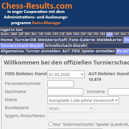
Logged on: Gast
Arabic
ARM
AZE
BIH
BUL
CAT
CHN
CRO
CZE
DEN
ENG
ESP
FAI
FIN
FRA
GER
GRE
INA
I
Home
TurnierDB
Meisterschaft
Foto-Galerie
Meldekartei
El
Turnierschach-Elozahl
Schnellschach-Elozahl
Allgemeines
Turnier anmelden: AUT
FIDE
Spieler anmelden
Elo AU
Willkommen bei den offiziellen Turnierscha
FIDE-Elolisten Stand
AUT-Elolisten Stand
10.879
Personennummer
Nachname
Vorname
Ebene
Bundesland
Spgem./Kreis/Verein
Nur "österreichische" Spieler (Land=A