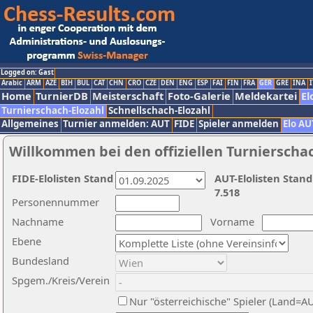
Logged on: Gast
Arabic
ARM
AZE
BIH
BUL
CAT
CHN
CRO
CZE
DEN
ENG
ESP
FAI
FIN
FRA
GER
GRE
INA
I
Home
TurnierDB
Meisterschaft
Foto-Galerie
Meldekartei
El
Turnierschach-Elozahl
Schnellschach-Elozahl
Allgemeines
Turnier anmelden: AUT
FIDE
Spieler anmelden
Elo AU
Willkommen bei den offiziellen Turnierscha
FIDE-Elolisten Stand
AUT-Elolisten Stand
7.518
Personennummer
Nachname
Vorname
Ebene
Bundesland
Spgem./Kreis/Verein
Nur "österreichische" Spieler (Land=A