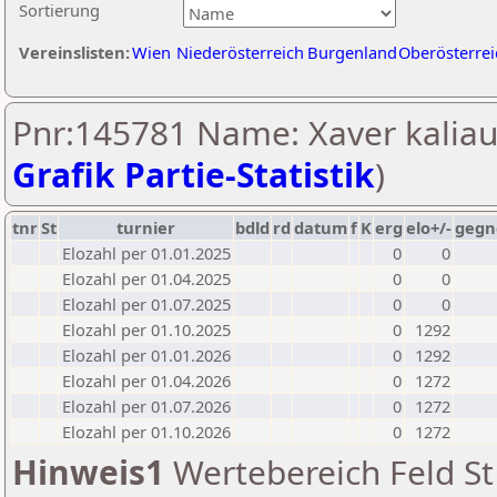
Sortierung
Vereinslisten:
Wien
Niederösterreich
Burgenland
Oberösterrei
Pnr:145781 Name: Xaver kaliau
Grafik Partie-Statistik
)
tnr
St
turnier
bdld
rd
datum
f
K
erg
elo+/-
gegn
Elozahl per 01.01.2025
0
0
Elozahl per 01.04.2025
0
0
Elozahl per 01.07.2025
0
0
Elozahl per 01.10.2025
0
1292
Elozahl per 01.01.2026
0
1292
Elozahl per 01.04.2026
0
1272
Elozahl per 01.07.2026
0
1272
Elozahl per 01.10.2026
0
1272
Hinweis1
Wertebereich Feld St 