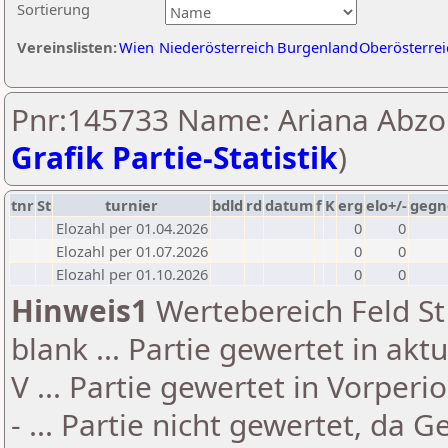
Sortierung
Vereinslisten:
Wien
Niederösterreich
Burgenland
Oberösterrei
Pnr:145733 Name: Ariana Abzo
Grafik Partie-Statistik
)
tnr
St
turnier
bdld
rd
datum
f
K
erg
elo+/-
gegn
Elozahl per 01.04.2026
0
0
Elozahl per 01.07.2026
0
0
Elozahl per 01.10.2026
0
0
Hinweis1
Wertebereich Feld St 
blank ... Partie gewertet in akt
V ... Partie gewertet in Vorperi
- ... Partie nicht gewertet, da 