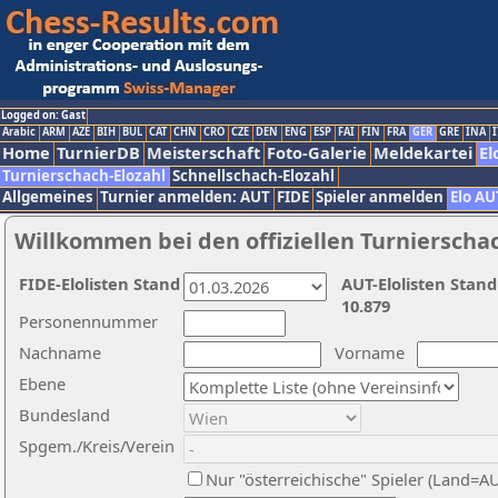
Logged on: Gast
Arabic
ARM
AZE
BIH
BUL
CAT
CHN
CRO
CZE
DEN
ENG
ESP
FAI
FIN
FRA
GER
GRE
INA
I
Home
TurnierDB
Meisterschaft
Foto-Galerie
Meldekartei
El
Turnierschach-Elozahl
Schnellschach-Elozahl
Allgemeines
Turnier anmelden: AUT
FIDE
Spieler anmelden
Elo AU
Willkommen bei den offiziellen Turnierscha
FIDE-Elolisten Stand
AUT-Elolisten Stand
10.879
Personennummer
Nachname
Vorname
Ebene
Bundesland
Spgem./Kreis/Verein
Nur "österreichische" Spieler (Land=A