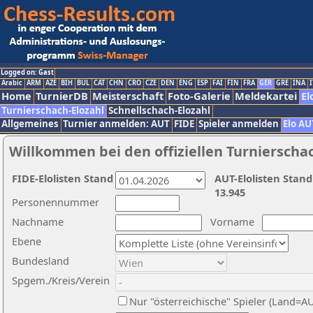
Logged on: Gast
Arabic
ARM
AZE
BIH
BUL
CAT
CHN
CRO
CZE
DEN
ENG
ESP
FAI
FIN
FRA
GER
GRE
INA
I
Home
TurnierDB
Meisterschaft
Foto-Galerie
Meldekartei
El
Turnierschach-Elozahl
Schnellschach-Elozahl
Allgemeines
Turnier anmelden: AUT
FIDE
Spieler anmelden
Elo AU
Willkommen bei den offiziellen Turnierscha
FIDE-Elolisten Stand
AUT-Elolisten Stand
13.945
Personennummer
Nachname
Vorname
Ebene
Bundesland
Spgem./Kreis/Verein
Nur "österreichische" Spieler (Land=A