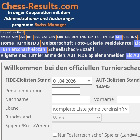
Logged on: Gast
Arabic
ARM
AZE
BIH
BUL
CAT
CHN
CRO
CZE
DEN
ENG
ESP
FAI
FIN
FRA
GER
GRE
INA
I
Home
TurnierDB
Meisterschaft
Foto-Galerie
Meldekartei
El
Turnierschach-Elozahl
Schnellschach-Elozahl
Allgemeines
Turnier anmelden: AUT
FIDE
Spieler anmelden
Elo AU
Willkommen bei den offiziellen Turnierscha
FIDE-Elolisten Stand
AUT-Elolisten Stand
13.945
Personennummer
Nachname
Vorname
Ebene
Bundesland
Spgem./Kreis/Verein
Nur "österreichische" Spieler (Land=A