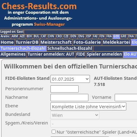
Logged on: Gast
Arabic
ARM
AZE
BIH
BUL
CAT
CHN
CRO
CZE
DEN
ENG
ESP
FAI
FIN
FRA
GER
GRE
INA
I
Home
TurnierDB
Meisterschaft
Foto-Galerie
Meldekartei
El
Turnierschach-Elozahl
Schnellschach-Elozahl
Allgemeines
Turnier anmelden: AUT
FIDE
Spieler anmelden
Elo AU
Willkommen bei den offiziellen Turnierscha
FIDE-Elolisten Stand
AUT-Elolisten Stand
7.518
Personennummer
Nachname
Vorname
Ebene
Bundesland
Spgem./Kreis/Verein
Nur "österreichische" Spieler (Land=A