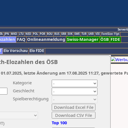
Servert
TA
JPN
MKD
LTU
NED
POL
POR
ROU
RUS
SRB
SVK
SWE
TUR
UKR
VIE
FontSize:11pt
ozahlen
FAQ
Onlineanmeldung
Swiss-Manager
ÖSB
FIDE
T
Elo Vorschau
Elo FIDE
ch-Elozahlen des ÖSB
 01.07.2025, letzte Änderung am 17.08.2025 11:27, gewertete P
Kategorie
Geschlecht
Spielberechtigung
Top 100
UT)