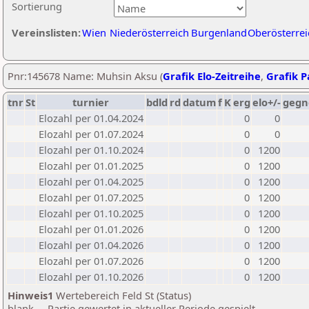
Sortierung
Vereinslisten:
Wien
Niederösterreich
Burgenland
Oberösterrei
Pnr:145678 Name: Muhsin Aksu (
Grafik Elo-Zeitreihe
,
Grafik Pa
tnr
St
turnier
bdld
rd
datum
f
K
erg
elo+/-
gegn
Elozahl per 01.04.2024
0
0
Elozahl per 01.07.2024
0
0
Elozahl per 01.10.2024
0
1200
Elozahl per 01.01.2025
0
1200
Elozahl per 01.04.2025
0
1200
Elozahl per 01.07.2025
0
1200
Elozahl per 01.10.2025
0
1200
Elozahl per 01.01.2026
0
1200
Elozahl per 01.04.2026
0
1200
Elozahl per 01.07.2026
0
1200
Elozahl per 01.10.2026
0
1200
Hinweis1
Wertebereich Feld St (Status)
blank ... Partie gewertet in aktueller Periode gespielt