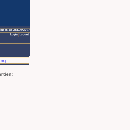
ime 06.08.2026 23:26:07
Login
Logout
artien: