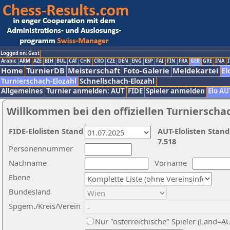
Logged on: Gast
Arabic
ARM
AZE
BIH
BUL
CAT
CHN
CRO
CZE
DEN
ENG
ESP
FAI
FIN
FRA
GER
GRE
INA
I
Home
TurnierDB
Meisterschaft
Foto-Galerie
Meldekartei
El
Turnierschach-Elozahl
Schnellschach-Elozahl
Allgemeines
Turnier anmelden: AUT
FIDE
Spieler anmelden
Elo AU
Willkommen bei den offiziellen Turnierscha
FIDE-Elolisten Stand
AUT-Elolisten Stand
7.518
Personennummer
Nachname
Vorname
Ebene
Bundesland
Spgem./Kreis/Verein
Nur "österreichische" Spieler (Land=A