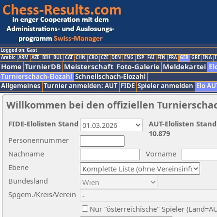
Logged on: Gast
Arabic
ARM
AZE
BIH
BUL
CAT
CHN
CRO
CZE
DEN
ENG
ESP
FAI
FIN
FRA
GER
GRE
INA
I
Home
TurnierDB
Meisterschaft
Foto-Galerie
Meldekartei
El
Turnierschach-Elozahl
Schnellschach-Elozahl
Allgemeines
Turnier anmelden: AUT
FIDE
Spieler anmelden
Elo AU
Willkommen bei den offiziellen Turnierscha
FIDE-Elolisten Stand
AUT-Elolisten Stand
10.879
Personennummer
Nachname
Vorname
Ebene
Bundesland
Spgem./Kreis/Verein
Nur "österreichische" Spieler (Land=A