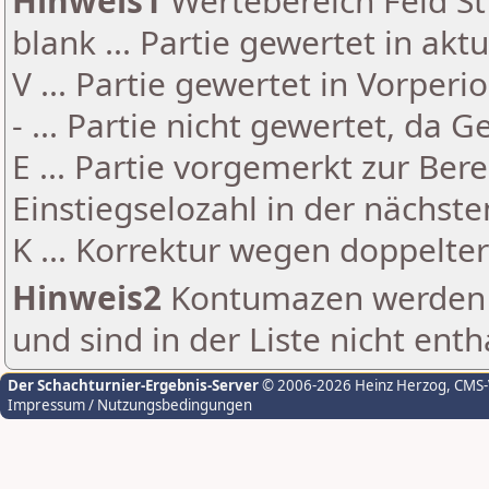
Hinweis1
Wertebereich Feld St 
blank ... Partie gewertet in akt
V ... Partie gewertet in Vorperi
- ... Partie nicht gewertet, da 
E ... Partie vorgemerkt zur Be
Einstiegselozahl in der nächst
K ... Korrektur wegen doppelt
Hinweis2
Kontumazen werden g
und sind in der Liste nicht enth
Der Schachturnier-Ergebnis-Server
© 2006-2026 Heinz Herzog
, CMS
Impressum / Nutzungsbedingungen