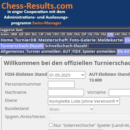
Logged on: Gast
Arabic
ARM
AZE
BIH
BUL
CAT
CHN
CRO
CZE
DEN
ENG
ESP
FAI
FIN
FRA
GER
GRE
INA
I
Home
TurnierDB
Meisterschaft
Foto-Galerie
Meldekartei
El
Turnierschach-Elozahl
Schnellschach-Elozahl
Allgemeines
Turnier anmelden: AUT
FIDE
Spieler anmelden
Elo AU
Willkommen bei den offiziellen Turnierscha
FIDE-Elolisten Stand
AUT-Elolisten Stand
13.600
Personennummer
Nachname
Vorname
Ebene
Bundesland
Spgem./Kreis/Verein
Nur "österreichische" Spieler (Land=A